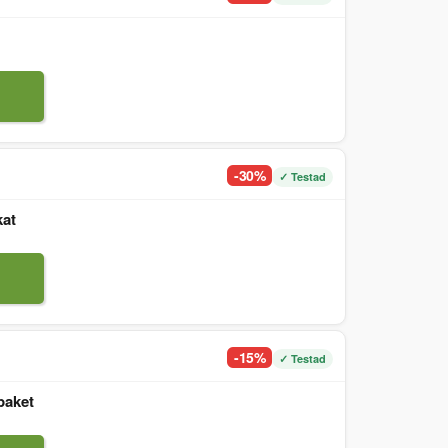
-30%
✓ Testad
kat
-15%
✓ Testad
paket