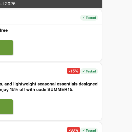
sti 2026
✓ Testad
free
-15%
✓ Testad
, and lightweight seasonal essentials designed
. Enjoy 15% off with code SUMMER15.
-30%
✓ Testad