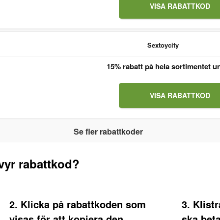
VISA RABATTKOD
Sextoycity
15% rabatt på hela sortimentet u
VISA RABATTKOD
Se fler rabattkoder
yr rabattkod?
2. Klicka på rabattkoden som
3. Klist
visas för att kopiera den
ska bet