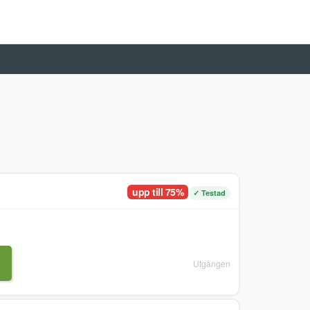
upp till 75%
✓ Testad
Utgången