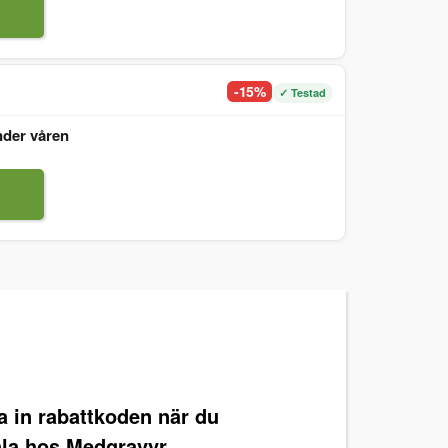
-15%
✓ Testad
nder våren
ra in rabattkoden när du
ala hos Medgravyr