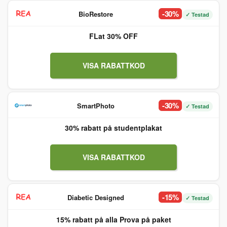
-30%
BioRestore
✓ Testad
FLat 30% OFF
VISA RABATTKOD
-30%
SmartPhoto
✓ Testad
30% rabatt på studentplakat
VISA RABATTKOD
-15%
Diabetic Designed
✓ Testad
15% rabatt på alla Prova på paket