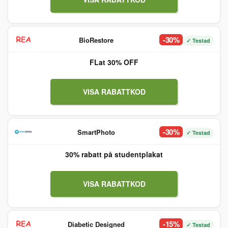
-30%
BioRestore
✓ Testad
FLat 30% OFF
VISA RABATTKOD
-30%
SmartPhoto
✓ Testad
30% rabatt på studentplakat
VISA RABATTKOD
-15%
Diabetic Designed
✓ Testad