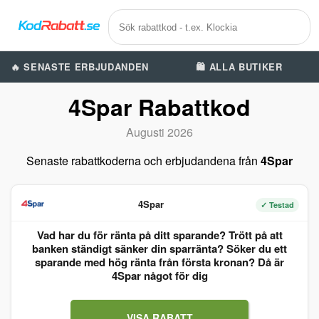
🔥 SENASTE ERBJUDANDEN
🛍️ ALLA BUTIKER
4Spar Rabattkod
Augusti 2026
Senaste rabattkoderna och erbjudandena från
4Spar
4Spar
✓ Testad
Vad har du för ränta på ditt sparande? Trött på att
banken ständigt sänker din sparränta? Söker du ett
sparande med hög ränta från första kronan? Då är
4Spar något för dig
VISA RABATT