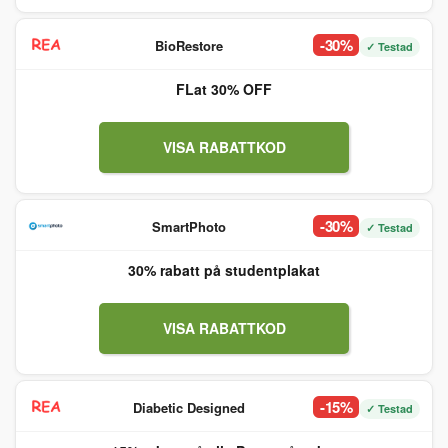
-30%
BioRestore
✓ Testad
FLat 30% OFF
VISA RABATTKOD
-30%
SmartPhoto
✓ Testad
30% rabatt på studentplakat
VISA RABATTKOD
-15%
Diabetic Designed
✓ Testad