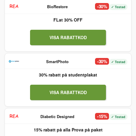
-30%
BioRestore
✓ Testad
FLat 30% OFF
VISA RABATTKOD
-30%
SmartPhoto
✓ Testad
30% rabatt på studentplakat
VISA RABATTKOD
-15%
Diabetic Designed
✓ Testad
15% rabatt på alla Prova på paket