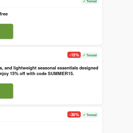
✓ Testad
free
-15%
✓ Testad
, and lightweight seasonal essentials designed
. Enjoy 15% off with code SUMMER15.
-30%
✓ Testad