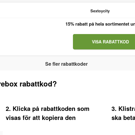
Sextoycity
15% rabatt på hela sortimentet u
VISA RABATTKOD
Se fler rabattkoder
rebox rabattkod?
2. Klicka på rabattkoden som
3. Klist
visas för att kopiera den
ska bet