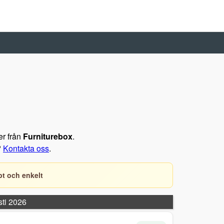
er från
Furniturebox
.
?
Kontakta oss
.
t och enkelt
sti 2026