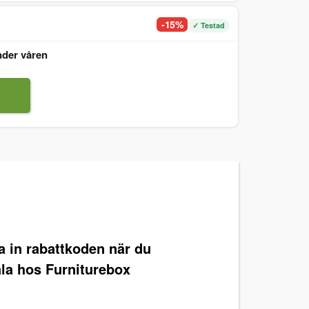
-15%
✓ Testad
nder våren
ra in rabattkoden när du
ala hos Furniturebox