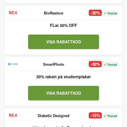
-30%
BioRestore
✓ Testad
FLat 30% OFF
VISA RABATTKOD
-30%
SmartPhoto
✓ Testad
30% rabatt på studentplakat
VISA RABATTKOD
-15%
Diabetic Designed
✓ Testad