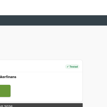
✓ Testad
äkerfinans
sti 2026