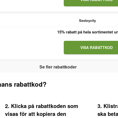
Sextoycity
15% rabatt på hela sortimentet u
VISA RABATTKOD
Se fler rabattkoder
nans rabattkod?
2. Klicka på rabattkoden som
3. Klist
visas för att kopiera den
ska bet