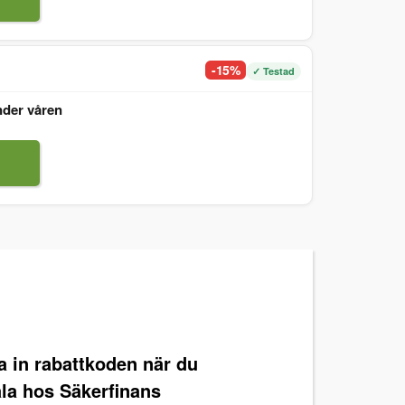
-15%
✓ Testad
nder våren
ra in rabattkoden när du
ala hos Säkerfinans