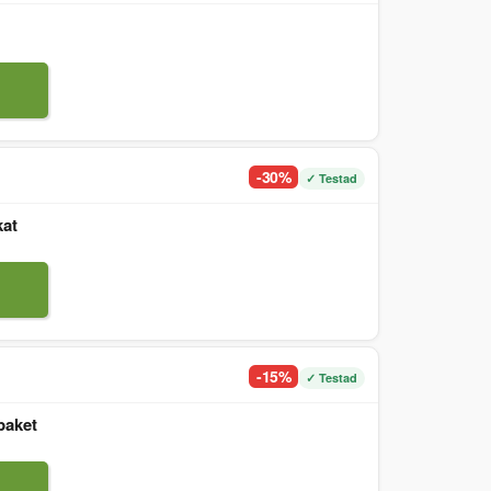
-30%
✓ Testad
kat
-15%
✓ Testad
paket