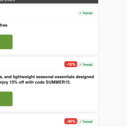
✓ Testad
free
-15%
✓ Testad
, and lightweight seasonal essentials designed
. Enjoy 15% off with code SUMMER15.
-30%
✓ Testad