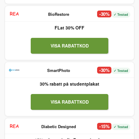
-30%
BioRestore
✓ Testad
FLat 30% OFF
VISA RABATTKOD
-30%
SmartPhoto
✓ Testad
30% rabatt på studentplakat
VISA RABATTKOD
-15%
Diabetic Designed
✓ Testad