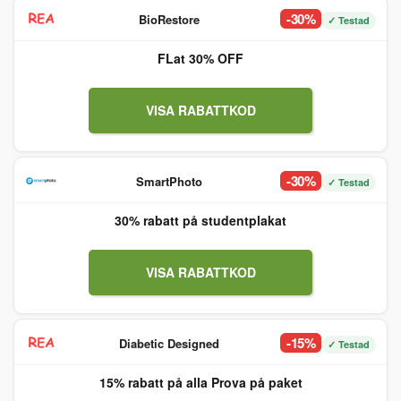
-30%
BioRestore
✓ Testad
FLat 30% OFF
VISA RABATTKOD
-30%
SmartPhoto
✓ Testad
30% rabatt på studentplakat
VISA RABATTKOD
-15%
Diabetic Designed
✓ Testad
15% rabatt på alla Prova på paket