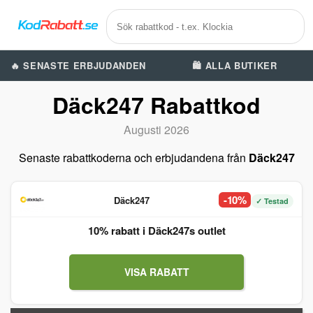
🔥 SENASTE ERBJUDANDEN
🛍️ ALLA BUTIKER
Däck247 Rabattkod
Augusti 2026
Senaste rabattkoderna och erbjudandena från
Däck247
-10%
Däck247
✓ Testad
10% rabatt i Däck247s outlet
VISA RABATT