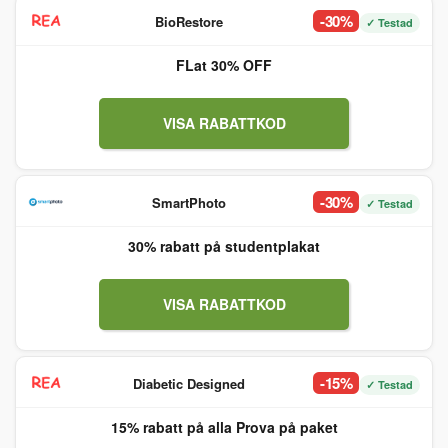
-30%
BioRestore
✓ Testad
FLat 30% OFF
VISA RABATTKOD
-30%
SmartPhoto
✓ Testad
30% rabatt på studentplakat
VISA RABATTKOD
-15%
Diabetic Designed
✓ Testad
15% rabatt på alla Prova på paket