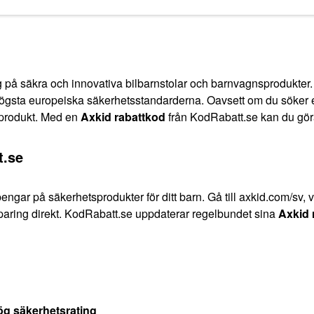
ig på säkra och innovativa bilbarnstolar och barnvagnsprodukter
ögsta europeiska säkerhetsstandarderna. Oavsett om du söker en
t produkt. Med en
Axkid rabattkod
från KodRabatt.se kan du göra 
t.se
 pengar på säkerhetsprodukter för ditt barn. Gå till axkid.com/sv, 
sparing direkt. KodRabatt.se uppdaterar regelbundet sina
Axkid 
ög säkerhetsrating