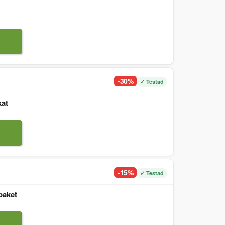
-30%
✓ Testad
kat
-15%
✓ Testad
paket