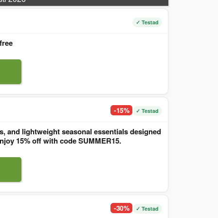
✓ Testad
free
-15%
✓ Testad
, and lightweight seasonal essentials designed
. Enjoy 15% off with code SUMMER15.
-30%
✓ Testad