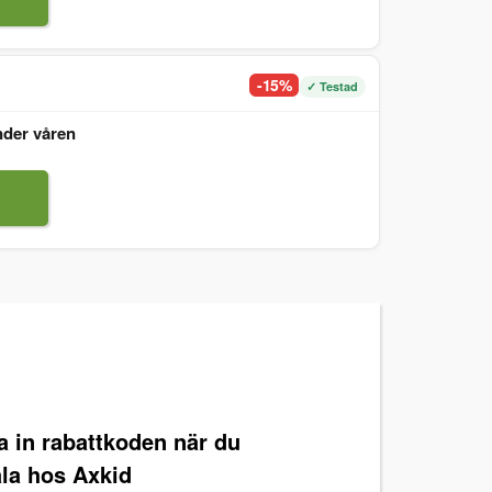
-15%
✓ Testad
nder våren
ra in rabattkoden när du
ala hos Axkid