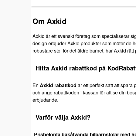
Om Axkid
Axkid är ett svenskt företag som specialiserar s
design erbjuder Axkid produkter som möter de h
robustare stol för det äldre barnet, har Axkid rät
Hitta Axkid rabattkod på KodRabat
En
Axkid rabattkod
är ett perfekt sätt att spara
och ange rabattkoden i kassan för att se din be
erbjudande.
Varför välja Axkid?
Prisbelönta bakåtvända bilbarnstolar med h