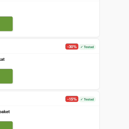
-30%
✓ Testad
kat
-15%
✓ Testad
paket