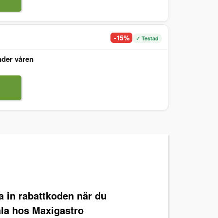
-15%
✓ Testad
nder våren
ra in rabattkoden när du
ala hos Maxigastro