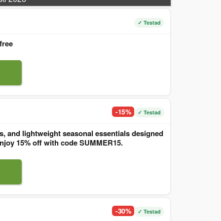
✓ Testad
free
-15%
✓ Testad
, and lightweight seasonal essentials designed
. Enjoy 15% off with code SUMMER15.
-30%
✓ Testad