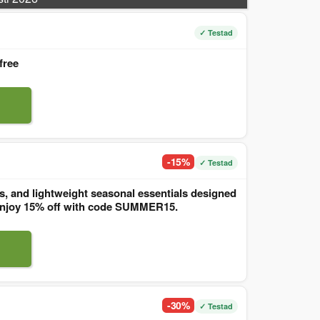
✓ Testad
free
-15%
✓ Testad
, and lightweight seasonal essentials designed
. Enjoy 15% off with code SUMMER15.
-30%
✓ Testad