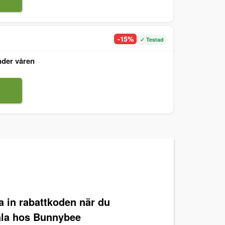
-15%
✓ Testad
nder våren
ra in rabattkoden när du
ala hos Bunnybee