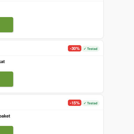
-30%
✓ Testad
kat
-15%
✓ Testad
paket