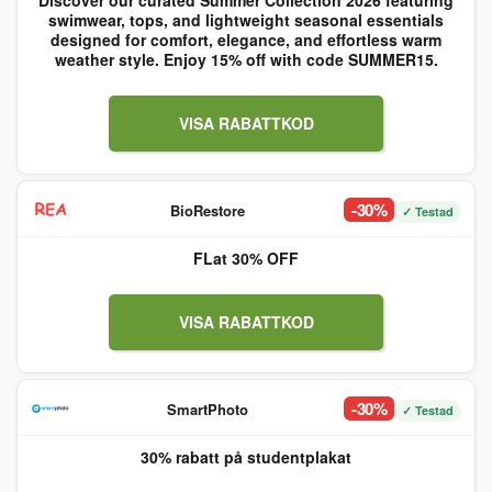
Discover our curated Summer Collection 2026 featuring
swimwear, tops, and lightweight seasonal essentials
designed for comfort, elegance, and effortless warm
weather style. Enjoy 15% off with code SUMMER15.
VISA RABATTKOD
-30%
BioRestore
✓ Testad
FLat 30% OFF
VISA RABATTKOD
-30%
SmartPhoto
✓ Testad
30% rabatt på studentplakat