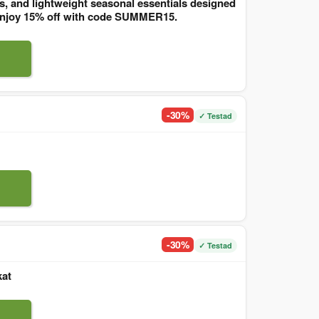
, and lightweight seasonal essentials designed
. Enjoy 15% off with code SUMMER15.
-30%
✓ Testad
-30%
✓ Testad
kat