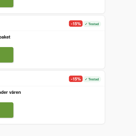
-15%
✓ Testad
paket
-15%
✓ Testad
nder våren