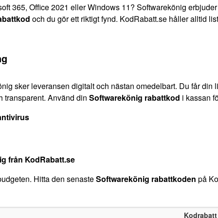
rosoft 365, Office 2021 eller Windows 11? Softwarekönig erbjuder g
abattkod
och du gör ett riktigt fynd. KodRabatt.se håller alltid li
ng
ig sker leveransen digitalt och nästan omedelbart. Du får din l
h transparent. Använd din
Softwarekönig rabattkod
i kassan f
ntivirus
ig
från KodRabatt.se
budgeten. Hitta den senaste
Softwarekönig rabattkoden
på Kod
Kodrabat