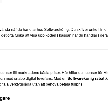
vända när du handlar hos Softwarekönig. Du skriver enkelt in din
det ofta funka att visa upp koden i kassan när du handlar i deras 
licenser till marknadens bästa priser. Här hittar du licenser för 
er och med snabb digital leverans. Med en
Softwarekönig rabatt
tala verktygslåda utan att behöva betala fullpris.
igare