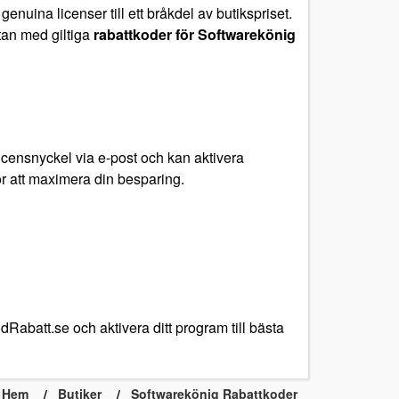
enuina licenser till ett bråkdel av butikspriset.
stan med giltiga
rabattkoder för Softwarekönig
icensnyckel via e-post och kan aktivera
ör att maximera din besparing.
Rabatt.se och aktivera ditt program till bästa
t Hem
Butiker
Softwarekönig Rabattkoder