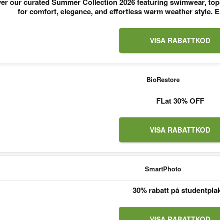
er our curated Summer Collection 2026 featuring swimwear, tops
for comfort, elegance, and effortless warm weather style
VISA RABATTKOD
BioRestore
FLat 30% OFF
VISA RABATTKOD
SmartPhoto
30% rabatt på studentpla
VISA RABATTKOD