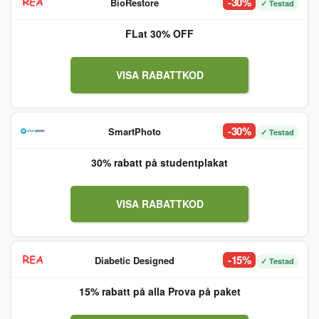
-30%
BioRestore
✓ Testad
FLat 30% OFF
VISA RABATTKOD
-30%
SmartPhoto
✓ Testad
30% rabatt på studentplakat
VISA RABATTKOD
-15%
Diabetic Designed
✓ Testad
15% rabatt på alla Prova på paket