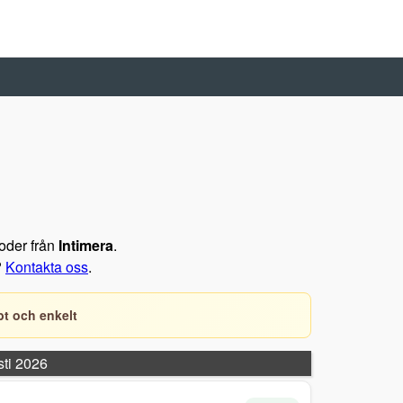
koder från
Intimera
.
?
Kontakta oss
.
t och enkelt
sti 2026