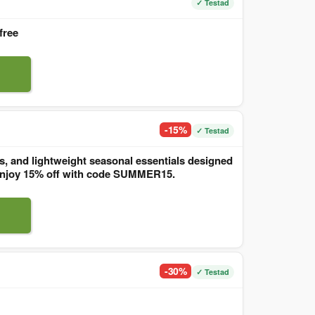
✓ Testad
free
-15%
✓ Testad
, and lightweight seasonal essentials designed
. Enjoy 15% off with code SUMMER15.
-30%
✓ Testad