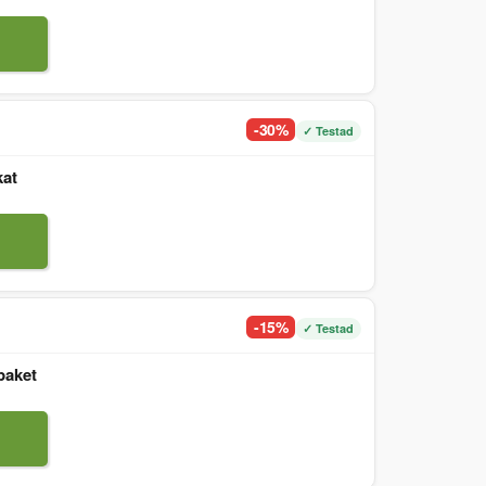
-30%
✓ Testad
kat
-15%
✓ Testad
paket