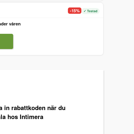
-15%
✓ Testad
nder våren
ra in rabattkoden när du
la hos Intimera