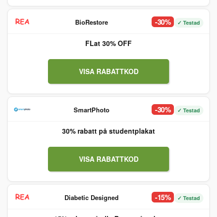
-30%
BioRestore
✓ Testad
FLat 30% OFF
VISA RABATTKOD
-30%
SmartPhoto
✓ Testad
30% rabatt på studentplakat
VISA RABATTKOD
-15%
Diabetic Designed
✓ Testad