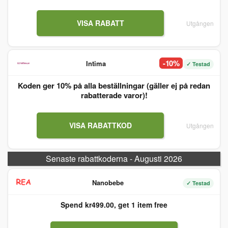
VISA RABATT
Utgången
-10%
Intima
✓ Testad
Koden ger 10% på alla beställningar (gäller ej på redan
rabatterade varor)!
VISA RABATTKOD
Utgången
Senaste rabattkoderna - Augusti 2026
Nanobebe
✓ Testad
Spend kr499.00, get 1 item free