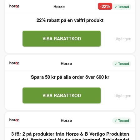
-22%
Horze
✓ Testad
22% rabatt på en valfri produkt
VISA RABATTKOD
Utgången
Horze
✓ Testad
Spara 50 kr på alla order över 600 kr
VISA RABATTKOD
Utgången
Horze
✓ Testad
3 för 2 på produkter från Horze & B Vertigo Produkten
med det lägsta priset får du utan kostnad. Erbjudandet