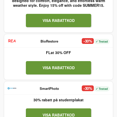
designed for comfort, elegance, and effortless warm
weather style. Enjoy 15% off with code SUMMER15.
VISA RABATTKOD
-30%
BioRestore
✓ Testad
FLat 30% OFF
VISA RABATTKOD
-30%
SmartPhoto
✓ Testad
30% rabatt på studentplakat
VISA RABATTKOD