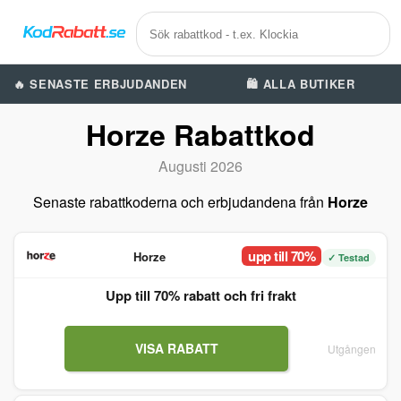
🔥 SENASTE ERBJUDANDEN
🛍️ ALLA BUTIKER
Horze Rabattkod
Augusti 2026
Senaste rabattkoderna och erbjudandena från
Horze
upp till 70%
Horze
✓ Testad
Upp till 70% rabatt och fri frakt
VISA RABATT
Utgången