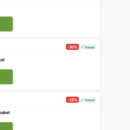
-30%
✓ Testad
kat
-15%
✓ Testad
paket