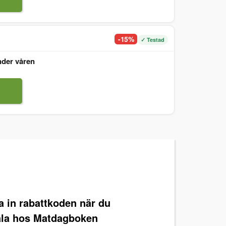
-15%
✓ Testad
nder våren
ra in rabattkoden när du
ala hos Matdagboken