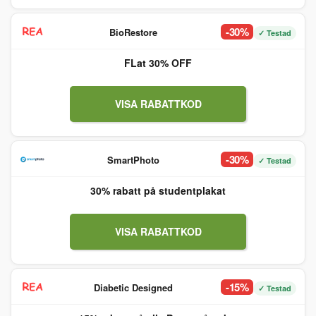
-30%
BioRestore
✓ Testad
FLat 30% OFF
VISA RABATTKOD
-30%
SmartPhoto
✓ Testad
30% rabatt på studentplakat
VISA RABATTKOD
-15%
Diabetic Designed
✓ Testad