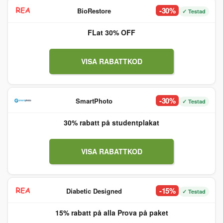
-30%
BioRestore
✓ Testad
FLat 30% OFF
VISA RABATTKOD
-30%
SmartPhoto
✓ Testad
30% rabatt på studentplakat
VISA RABATTKOD
-15%
Diabetic Designed
✓ Testad
15% rabatt på alla Prova på paket