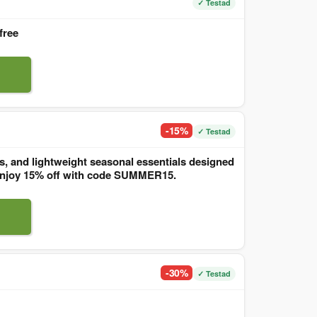
✓ Testad
free
-15%
✓ Testad
, and lightweight seasonal essentials designed
. Enjoy 15% off with code SUMMER15.
-30%
✓ Testad