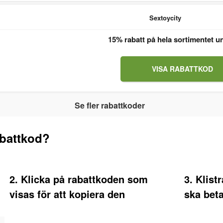
Sextoycity
15% rabatt på hela sortimentet u
VISA RABATTKOD
Se fler rabattkoder
battkod?
2. Klicka på rabattkoden som
3. Klist
visas för att kopiera den
ska bet