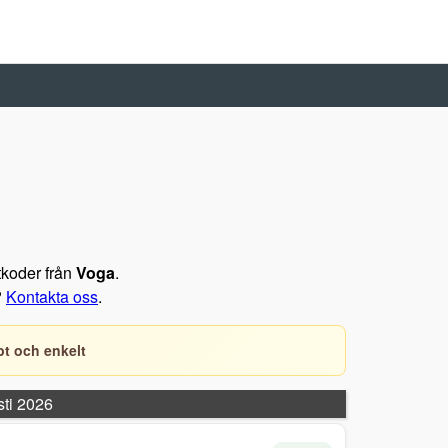
ttkoder från
Voga
.
?
Kontakta oss
.
t och enkelt
sti 2026