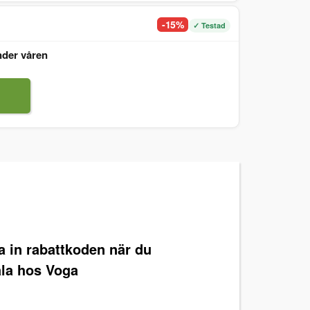
-15%
✓ Testad
nder våren
ra in rabattkoden när du
ala hos Voga