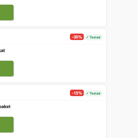
-30%
✓ Testad
kat
-15%
✓ Testad
paket