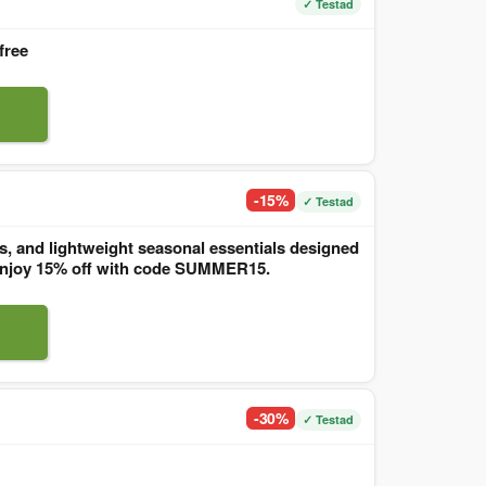
✓ Testad
free
-15%
✓ Testad
, and lightweight seasonal essentials designed
. Enjoy 15% off with code SUMMER15.
-30%
✓ Testad