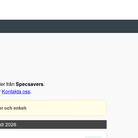
der från
Specsavers
.
?
Kontakta oss
.
t och enkelt
sti 2026