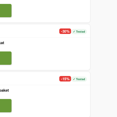
-30%
✓ Testad
kat
-15%
✓ Testad
paket