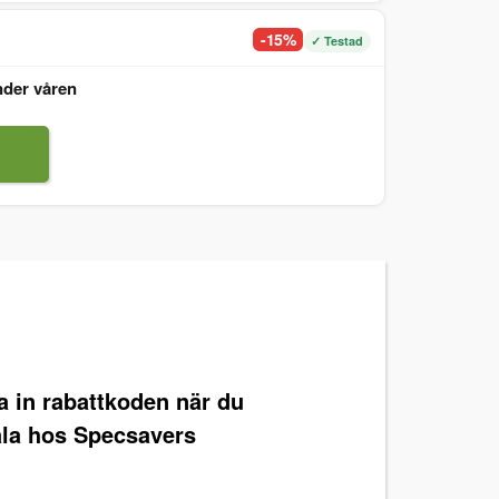
-15%
✓ Testad
nder våren
ra in rabattkoden när du
ala hos Specsavers