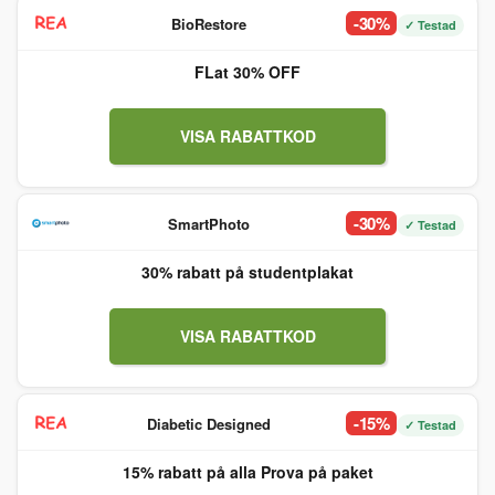
-30%
BioRestore
✓ Testad
FLat 30% OFF
VISA RABATTKOD
-30%
SmartPhoto
✓ Testad
30% rabatt på studentplakat
VISA RABATTKOD
-15%
Diabetic Designed
✓ Testad
15% rabatt på alla Prova på paket