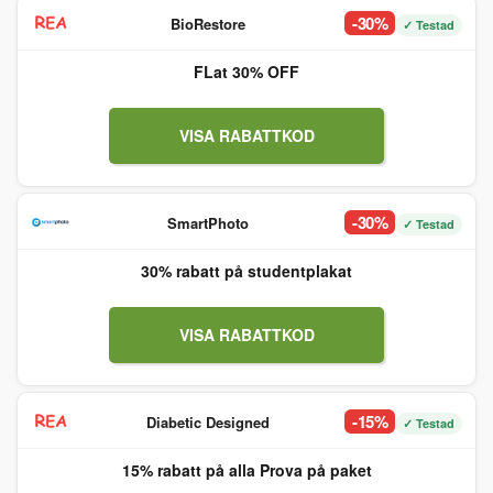
-30%
BioRestore
✓ Testad
FLat 30% OFF
VISA RABATTKOD
-30%
SmartPhoto
✓ Testad
30% rabatt på studentplakat
VISA RABATTKOD
-15%
Diabetic Designed
✓ Testad
15% rabatt på alla Prova på paket