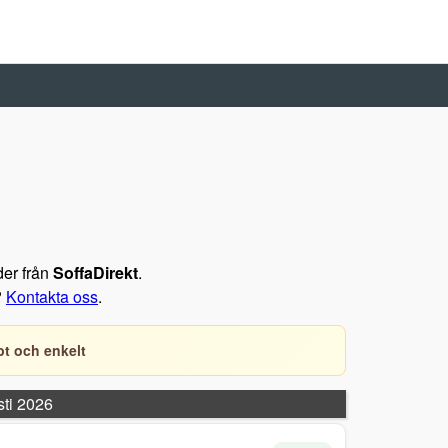
der från
SoffaDirekt
.
?
Kontakta oss
.
t och enkelt
sti 2026