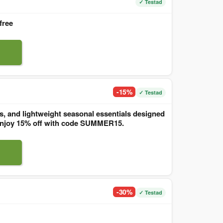
✓ Testad
free
-15%
✓ Testad
, and lightweight seasonal essentials designed
. Enjoy 15% off with code SUMMER15.
-30%
✓ Testad