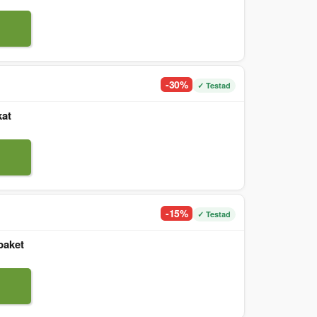
-30%
✓ Testad
kat
-15%
✓ Testad
paket