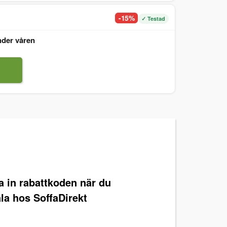
-15%
✓ Testad
nder våren
ra in rabattkoden när du
la hos SoffaDirekt