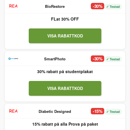
-30%
BioRestore
✓ Testad
FLat 30% OFF
VISA RABATTKOD
-30%
SmartPhoto
✓ Testad
30% rabatt på studentplakat
VISA RABATTKOD
-15%
Diabetic Designed
✓ Testad
15% rabatt på alla Prova på paket