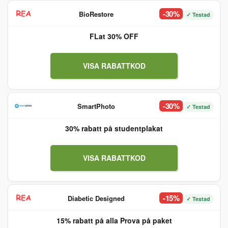
-30%
BioRestore
✓ Testad
FLat 30% OFF
VISA RABATTKOD
-30%
SmartPhoto
✓ Testad
30% rabatt på studentplakat
VISA RABATTKOD
-15%
Diabetic Designed
✓ Testad
15% rabatt på alla Prova på paket