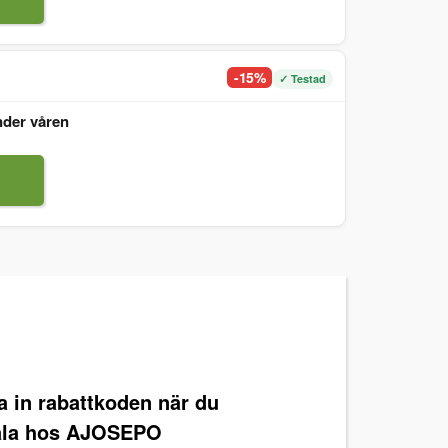
-15%
✓ Testad
nder våren
ra in rabattkoden när du
ala hos AJOSEPO