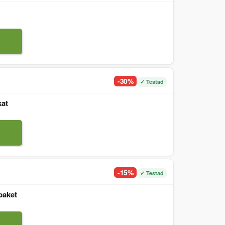
-30%
✓ Testad
kat
-15%
✓ Testad
paket