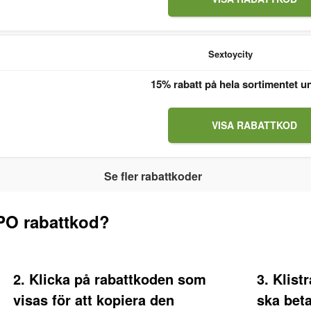
Sextoycity
15% rabatt på hela sortimentet u
VISA RABATTKOD
Se fler rabattkoder
PO rabattkod?
2. Klicka på rabattkoden som
3. Klist
visas för att kopiera den
ska bet