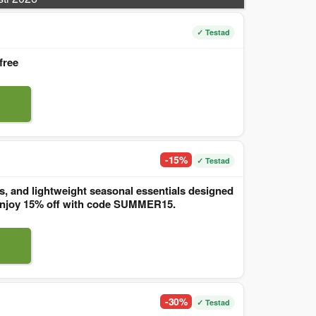
✓ Testad
free
-15%
✓ Testad
, and lightweight seasonal essentials designed
. Enjoy 15% off with code SUMMER15.
-30%
✓ Testad