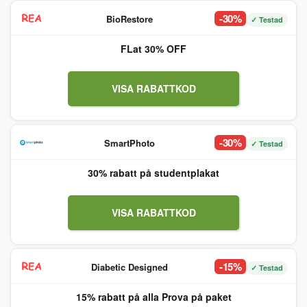
-30%
BioRestore
✓ Testad
FLat 30% OFF
VISA RABATTKOD
-30%
SmartPhoto
✓ Testad
30% rabatt på studentplakat
VISA RABATTKOD
-15%
Diabetic Designed
✓ Testad
15% rabatt på alla Prova på paket